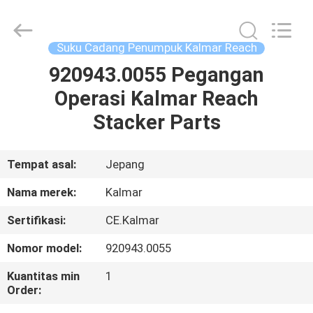
Equipment
Co.,
Ltd.
All
Rights
Suku Cadang Penumpuk Kalmar Reach
Reserved.
Developed
920943.0055 Pegangan
RUMAH
by
ECER
Operasi Kalmar Reach
PRODUK
Stacker Parts
TENTANG
Tempat asal:
Jepang
KAMI
Nama merek:
Kalmar
Sertifikasi:
CE.Kalmar
TUR
Nomor model:
920943.0055
PABRIK
Kuantitas min
1
Order:
KONTROL