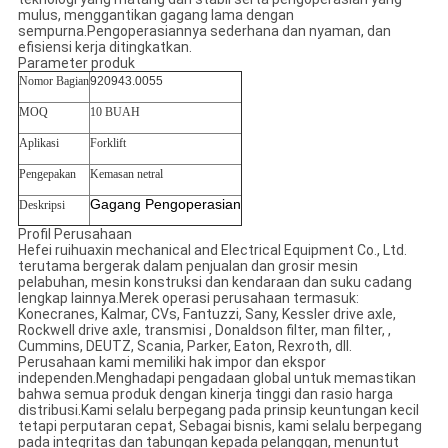
mulus, menggantikan gagang lama dengan
sempurna.Pengoperasiannya sederhana dan nyaman, dan
efisiensi kerja ditingkatkan.
Parameter produk
Nomor Bagian
920943.0055
MOQ
10 BUAH
Aplikasi
Forklift
Pengepakan
Kemasan netral
Gagang Pengoperasian
Deskripsi
Profil Perusahaan
Hefei ruihuaxin mechanical and Electrical Equipment Co., Ltd.
terutama bergerak dalam penjualan dan grosir mesin
pelabuhan, mesin konstruksi dan kendaraan dan suku cadang
lengkap lainnya.Merek operasi perusahaan termasuk:
Konecranes, Kalmar, CVs, Fantuzzi, Sany, Kessler drive axle,
Rockwell drive axle, transmisi , Donaldson filter, man filter, ,
Cummins, DEUTZ, Scania, Parker, Eaton, Rexroth, dll.
Perusahaan kami memiliki hak impor dan ekspor
independen.Menghadapi pengadaan global untuk memastikan
bahwa semua produk dengan kinerja tinggi dan rasio harga
distribusi.Kami selalu berpegang pada prinsip keuntungan kecil
tetapi perputaran cepat, Sebagai bisnis, kami selalu berpegang
pada integritas dan tabungan kepada pelanggan, menuntut