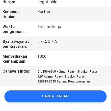
Harga:
negotiable
KUALITAS
Kemasan
Karton
rincian:
HUBUNGI
KAMI
Waktu
3-5 hari kerja
pengiriman:
Syarat-syarat
L / C, D / A
PERMINTAAN
pembayaran:
PENAWARAN
Menyediakan
1000
kemampuan:
SITEMAP
Cahaya Tinggi:
,
Dru450-62s5 Kalmar Reach Stacker Parts
,
12V Kalmar Reach Stacker Parts
920943.0055 Gagang Pengoperasian
PRIVACY
POLICY
HARGA TERBAIK