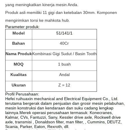
yang meningkatkan kinerja mesin Anda.
Produk asli memiliki 11 gigi dan ketebalan 30mm. Komponen
mengirimkan torsi ke mahkota hub.
Parameter produk:
Model
51/141/1
Bahan
40Cr
Nama Produk
Kombinasi Gigi Sudut / Basin Tooth
MOQ
1 buah
Kualitas
Andal
Ukuran
Z = 12
Profil Perusahaan:
Hefei ruihuaxin mechanical and Electrical Equipment Co., Ltd.
terutama bergerak dalam penjualan dan grosir mesin pelabuhan,
mesin konstruksi dan kendaraan dan suku cadang lengkap
lainnya.Merek operasi perusahaan termasuk: Konecranes,
Kalmar, CVs, Fantuzzi, Sany, Kessler drive axle, Rockwell drive
axle, transmisi , Donaldson filter, man filter, , Cummins, DEUTZ,
Scania, Parker, Eaton, Rexroth, dll.