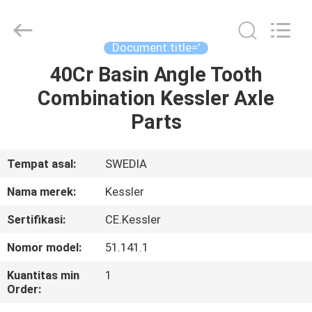
Equipment
Co.,
Ltd.
All
Rights
Document.title='
Reserved.
Developed
40Cr Basin Angle Tooth
RUMAH
by
ECER
Combination Kessler Axle
PRODUK
Parts
TENTANG
Tempat asal:
SWEDIA
KAMI
Nama merek:
Kessler
Sertifikasi:
CE.Kessler
TUR
Nomor model:
51.141.1
PABRIK
Kuantitas min
1
Order:
KONTROL