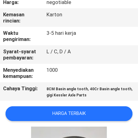
Harga:
negotiable
KUALITAS
Kemasan
Karton
rincian:
HUBUNGI
KAMI
Waktu
3-5 hari kerja
pengiriman:
Syarat-syarat
L / C, D / A
PERMINTAAN
pembayaran:
PENAWARAN
Menyediakan
1000
kemampuan:
SITEMAP
Cahaya Tinggi:
,
,
8CM Basin angle tooth
40Cr Basin angle tooth
gigi Kessler Axle Parts
PRIVACY
POLICY
HARGA TERBAIK